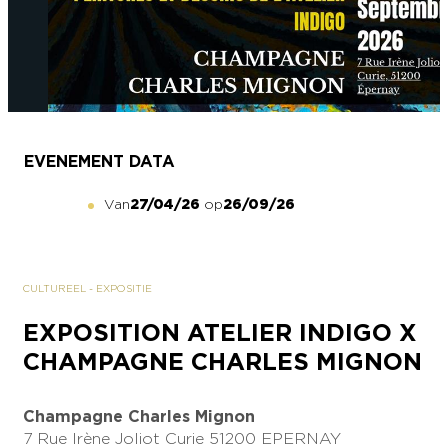
EVENEMENT DATA
Van
27/04/26
op
26/09/26
CULTUREEL
-
EXPOSITIE
EXPOSITION ATELIER INDIGO X
CHAMPAGNE CHARLES MIGNON
Champagne Charles Mignon
7 Rue Irène Joliot Curie
51200 EPERNAY