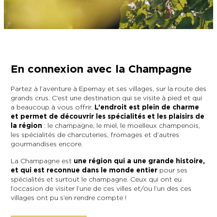
L’OFFICE DE TOURISME EPERNAY EN
#CHAMPAGNE DAY
CHAMPAGNE
ACTIVITÉS POUR LES ENFANTS À
EPERNAY ET AUTOUR D’EPERNAY
L’OFFICE DE TOURISME EPERNAY EN
TOURISME & HANDICAP
CHAMPAGNE, LABELLISÉ VIGNOBLES &
QUE FAIRE À EPERNAY EN CHAMPAGNE
DÉCOUVERTES
LE DIMANCHE ?
LES 47 COMMUNES DE L’AGGLO
En connexion avec la Champagne
D’EPERNAY
CHIC IL PLEUT
Partez à l’aventure à Epernay et ses villages, sur la route des
ESCAPADES EN CHAMPAGNE
grands crus. C’est une destination qui se visite à pied et qui
AUTOUR D’EPERNAY
SORTIR
a beaucoup à vous offrir.
L’endroit est plein de charme
et permet de découvrir les spécialités et les plaisirs de
VOYAGER AVEC SON CHIEN
la région
: le champagne, le miel, le moelleux champenois,
JE SUIS...
les spécialités de charcuteries, fromages et d’autres
gourmandises encore.
La Champagne est
une région qui a une grande histoire,
et qui est reconnue dans le monde entier
pour ses
En couple
En solo
Épicurien
En famille
En groupe
JE SUIS...
spécialités et surtout le champagne. Ceux qui ont eu
l’occasion de visiter l’une de ces villes et/ou l’un des ces
JE SUIS...
villages ont pu s’en rendre compte !
En couple
En solo
Épicurien
En famille
En groupe