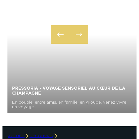
PRESSORIA - VOYAGE SENSORIEL AU CŒUR DE LA
CHAMPAGNE
En couple, entre amis, en famille, en groupe, venez vivre
D
un voyage...
s
ACCUEIL
DÉCOUVRIR