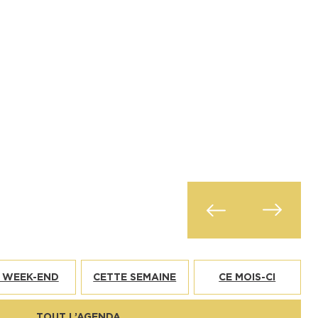
22
MAI
2026
 WEEK-END
CETTE SEMAINE
CE MOIS-CI
LE CAPITOLE
80ème Foire De Châ
TOUT L’AGENDA