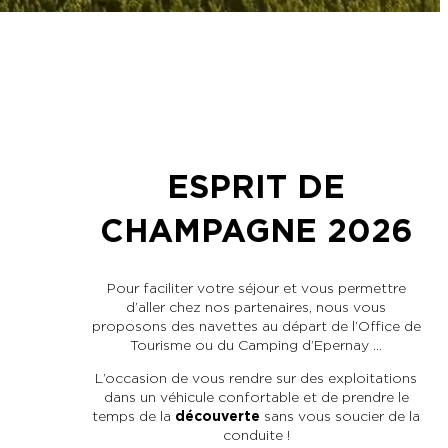
ESPRIT DE
CHAMPAGNE 2026
Pour faciliter votre séjour et vous permettre
d’aller chez nos partenaires, nous vous
8
proposons des navettes au départ de l’Office de
« 
Tourisme ou du Camping d’Epernay …
à c
ma
L’occasion de vous rendre sur des exploitations
en
dans un véhicule confortable et de prendre le
p
temps de la
découverte
sans vous soucier de la
pl
7
conduite !