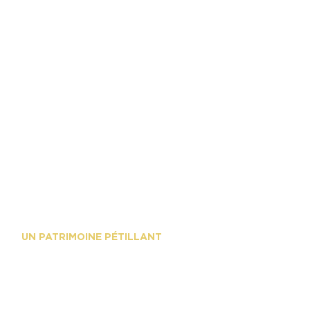
/
UN PATRIMOINE PÉTILLANT
DES BULLES, DE
LES T
Musée du vin de
Avenue
Champagne et
Champa