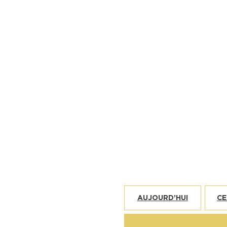
AUJOURD’HUI
CE
DIFFÉRENTS TERRITOIRES
Vign'Art 2026