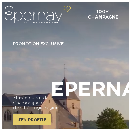
100%
CHAMPAGNE
PROMOTION EXCLUSIVE
PROMOTION EXCLUSIVE
EPERNA
Musée du vin de
Trouvez vos activités à
Champagne et
faire en famille !
d’Archéologie régionale
J'EN PROFITE
J'EN PROFITE