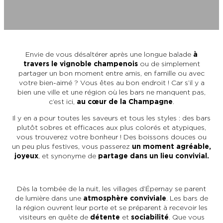
L’OFFICE DE TOURISME EPERNAY EN
#CHAMPAGNE DAY
CHAMPAGNE
ACTIVITÉS POUR LES ENFANTS À
EPERNAY ET AUTOUR D’EPERNAY
L’OFFICE DE TOURISME EPERNAY EN
TOURISME & HANDICAP
CHAMPAGNE, LABELLISÉ VIGNOBLES &
QUE FAIRE À EPERNAY EN CHAMPAGNE
Envie de vous désaltérer après une longue balade
à
DÉCOUVERTES
LE DIMANCHE ?
LES 47 COMMUNES DE L’AGGLO
travers le vignoble champenois
ou de simplement
D’EPERNAY
partager un bon moment entre amis, en famille ou avec
CHIC IL PLEUT
votre bien-aimé ? Vous êtes au bon endroit ! Car s’il y a
bien une ville et une région où les bars ne manquent pas,
ESCAPADES EN CHAMPAGNE
c’est ici,
au cœur de la Champagne
.
AUTOUR D’EPERNAY
SORTIR
Il y en a pour toutes les saveurs et tous les styles : des bars
VOYAGER AVEC SON CHIEN
plutôt sobres et efficaces aux plus colorés et atypiques,
JE SUIS...
vous trouverez votre bonheur ! Des boissons douces ou
un peu plus festives, vous passerez
un moment agréable,
joyeux
, et synonyme de
partage dans un lieu convivial.
En couple
En solo
Épicurien
En famille
En groupe
JE SUIS...
Dès la tombée de la nuit, les villages d’Épernay se parent
de lumière dans une
atmosphère conviviale
. Les bars de
JE SUIS...
la région ouvrent leur porte et se préparent à recevoir les
visiteurs en quête de
détente
et
sociabilité
. Que vous
En couple
En solo
Épicurien
En famille
En groupe