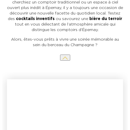
cherchiez un comptoir traditionnel ou un espace à ciel
ouvert plus inédit à Épernay, il y a toujours une occasion de
En couple
En solo
Épicurien
En famille
En groupe
découvrir une nouvelle facette du quotidien local. Testez
des
cocktails inventifs
ou savourez une
bière du terroir
tout en vous délectant de l’atmosphère amicale qui
distingue les comptoirs d’Épernay.
Alors, êtes-vous prêts à vivre une soirée mémorable au
sein du berceau du Champagne ?