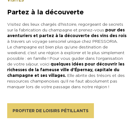
VISITES
Partez à la découverte
En couple
En solo
Épicurien
En famille
En groupe
Visitez des lieux chargés d’histoire, regorgeant de secrets
sur la fabrication du champagne et prenez-vous
pour des
aventuriers et partez à la découverte des vins des rois
à travers un voyage sensoriel unique chez PRESSORIA.
Le champagne est bien plus qu’une destination de
weekend, c’est une région à explorer et le plus simplement
possible : en famille ! Pour vous guider dans l’organisation
de votre séjour, voici
quelques idées pour découvrir les
richesses de la fameuse ville d’Épernay, capitale du
champagne et ses villages.
Elle abrite des trésors et des
ressources champenoises qu’il ne faut absolument pas
manquer lors de votre passage dans notre région !
PROFITER DE LOISIRS PÉTILLANTS