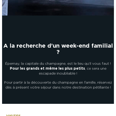
L’OFFICE DE TOURISME EPERNAY EN
#CHAMPAGNE DAY
CHAMPAGNE
ACTIVITÉS POUR LES ENFANTS À
EPERNAY ET AUTOUR D’EPERNAY
L’OFFICE DE TOURISME EPERNAY EN
TOURISME & HANDICAP
CHAMPAGNE, LABELLISÉ VIGNOBLES &
QUE FAIRE À EPERNAY EN CHAMPAGNE
DÉCOUVERTES
LE DIMANCHE ?
LES 47 COMMUNES DE L’AGGLO
D’EPERNAY
CHIC IL PLEUT
A la recherche d’un week-end familial
ESCAPADES EN CHAMPAGNE
?
AUTOUR D’EPERNAY
SORTIR
Épernay, la capitale du champagne, est le lieu qu’il vous faut !
VOYAGER AVEC SON CHIEN
Pour les grands et même les plus petits
, ce sera une
JE SUIS...
escapade inoubliable !
Pour partir à la découverte du champagne en famille, réservez
dès à présent votre séjour dans notre destination pétillante !
En couple
En solo
Épicurien
En famille
En groupe
JE SUIS...
JE SUIS...
En couple
En solo
Épicurien
En famille
En groupe