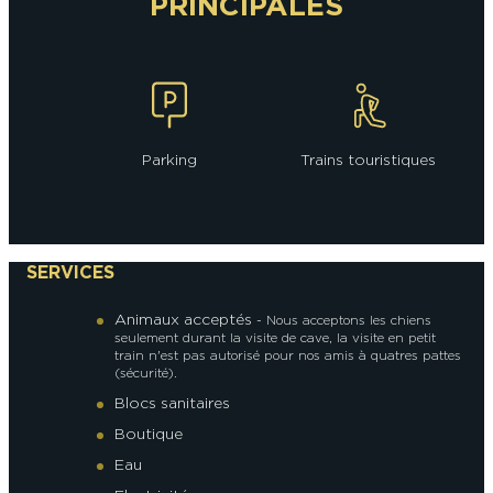
PRINCIPALES
Parking
Trains touristiques
SERVICES
Animaux acceptés
- Nous acceptons les chiens
seulement durant la visite de cave, la visite en petit
train n'est pas autorisé pour nos amis à quatres pattes
(sécurité).
Blocs sanitaires
Boutique
Eau