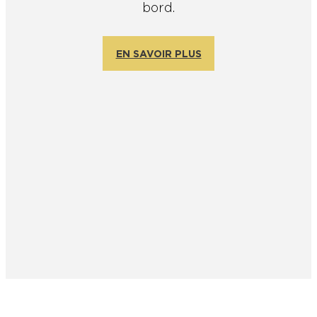
bord.
En couple
En solo
Épicurien
En famille
En groupe
EN SAVOIR PLUS