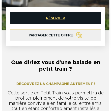
L’OFFICE DE TOURISME EPERNAY EN
#CHAMPAGNE DAY
CHAMPAGNE
ACTIVITÉS POUR LES ENFANTS À
EPERNAY ET AUTOUR D’EPERNAY
RÉSERVER
L’OFFICE DE TOURISME EPERNAY EN
TOURISME & HANDICAP
CHAMPAGNE, LABELLISÉ VIGNOBLES &
QUE FAIRE À EPERNAY EN CHAMPAGNE
DÉCOUVERTES
LE DIMANCHE ?
LES 47 COMMUNES DE L’AGGLO
PARTAGER CETTE OFFRE
D’EPERNAY
CHIC IL PLEUT
ESCAPADES EN CHAMPAGNE
AUTOUR D’EPERNAY
SORTIR
Que diriez vous d'une balade en
VOYAGER AVEC SON CHIEN
JE SUIS...
petit train ?
DÉCOUVREZ LA CHAMPAGNE AUTREMENT !
En couple
En solo
Épicurien
En famille
En groupe
JE SUIS...
Cette sortie en Petit Train vous permettra de
profiter pleinement de votre visite, de
JE SUIS...
manière conviviale en famille ou entre amis,
tout en étant confortablement installés à
En couple
En solo
Épicurien
En famille
En groupe