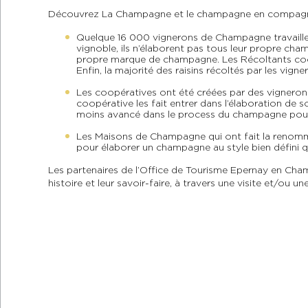
Découvrez La Champagne et le champagne en compagnie d
Quelque 16 000 vignerons de Champagne travaillent 
vignoble, ils n’élaborent pas tous leur propre cha
propre marque de champagne. Les Récoltants coopé
Enfin, la majorité des raisins récoltés par les v
Les coopératives ont été créées par des vigneron
coopérative les fait entrer dans l’élaboration de 
moins avancé dans le process du champagne pour
Les Maisons de Champagne qui ont fait la renommé
pour élaborer un champagne au style bien défini qu
Les partenaires de l’Office de Tourisme Epernay en Cham
histoire et leur savoir-faire, à travers une visite et/ou un