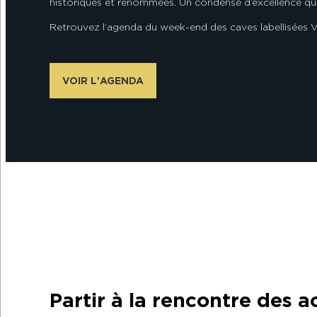
historiques et renommées. Un condensé d’excellence qui
Retrouvez l’agenda du week-end des caves labellisées 
VOIR L'AGENDA
Partir à la rencontre des