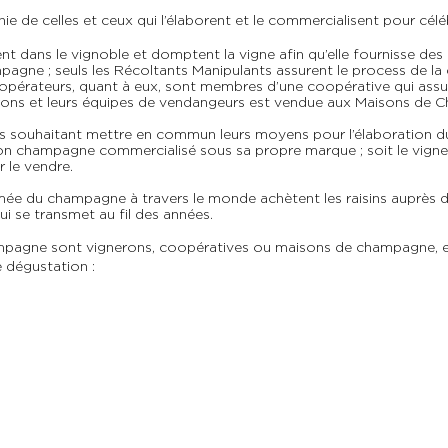
e celles et ceux qui l’élaborent et le commercialisent pour célé
dans le vignoble et domptent la vigne afin qu’elle fournisse des rai
mpagne ; seuls les Récoltants Manipulants assurent le process de la 
rateurs, quant à eux, sont membres d’une coopérative qui assure 
ignerons et leurs équipes de vendangeurs est vendue aux Maisons de
s souhaitant mettre en commun leurs moyens pour l’élaboration du 
son champagne commercialisé sous sa propre marque ; soit le vigner
 le vendre.
e du champagne à travers le monde achètent les raisins auprès des
i se transmet au fil des années.
pagne sont vignerons, coopératives ou maisons de champagne, et ch
e dégustation :