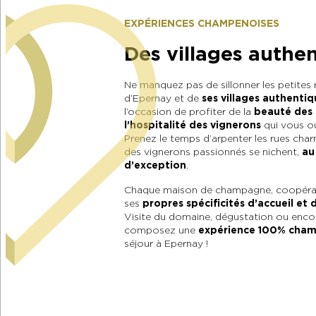
EXPÉRIENCES CHAMPENOISES
Des villages authe
Ne manquez pas de sillonner les petites
d’Epernay et de
ses villages authentiq
l’occasion de profiter de la
beauté des 
l’hospitalité des vignerons
qui vous ou
Prenez le temps d’arpenter les rues char
des vignerons passionnés se nichent,
au
d’exception
.
Chaque maison de champagne, coopérat
ses
propres spécificités d’accueil et 
Visite du domaine, dégustation ou encor
composez une
expérience 100% cha
séjour à Epernay !