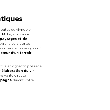
ntiques
 routes du vignoble
ues
. Là, vous aurez
paysages et de
vrent leurs portes.
mantes de ces villages où
 cœur d’un terroir
ive et vigneron possède
d’élaboration du vin
.
.
e vente directe,
mpagne
durant votre
©Alexandre Couvreux Pho