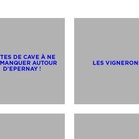
ITES DE CAVE À NE
 MANQUER AUTOUR
LES VIGNERON
D’EPERNAY !