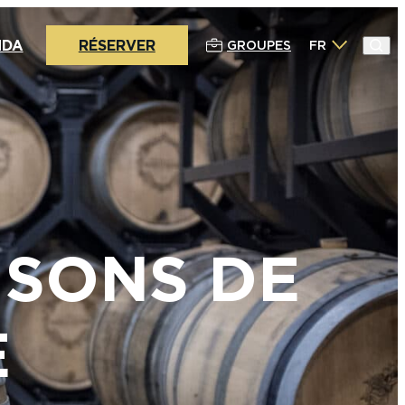
NDA
RÉSERVER
GROUPES
FR
ISONS DE
E