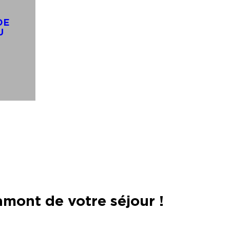
DE
U
amont de votre séjour !