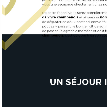
vous une escapade directement chez no
De cette façon, vous serez complètem
de vivre champenois
ainsi que ses
nom
de déguster ce doux nectar si convoité
pouvez y passer une bonne nuit de somm
de passer un agréable moment et de
dé
champenois
, c’est de dormir en son cœ
UN SÉJOUR 