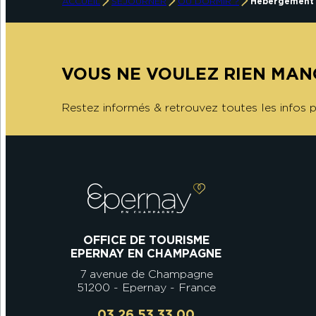
ACCUEIL
SÉJOURNER
OÙ DORMIR ?
Hébergement 
VOUS NE VOULEZ RIEN MAN
Restez informés & retrouvez toutes les infos
OFFICE DE TOURISME
EPERNAY EN CHAMPAGNE
7 avenue de Champagne
51200 - Epernay - France
03 26 53 33 00