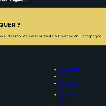
chez le vigneron
QUER ?
 pour des rendez-vous vibrants à Epernay en Champagne !
Plan du site
CGV
Pass Reims –
Epernay
Adresses et
numéros utiles
Politique de