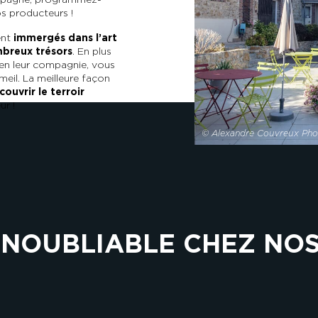
s producteurs !
ent
immergés dans l’art
breux trésors
. En plus
 en leur compagnie, vous
eil. La meilleure façon
couvrir le terroir
ur !
© Alexandre Couvreux Ph
INOUBLIABLE CHEZ NO