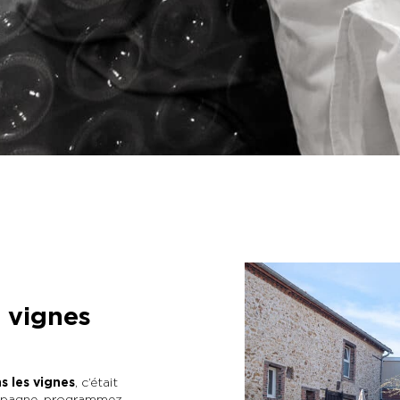
 vignes
s les vignes
, c’était
ampagne, programmez-