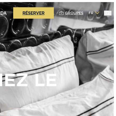
NDA
RÉSERVER
GROUPES
FR
EZ LE