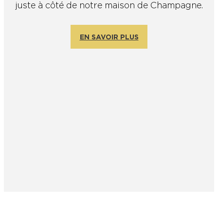
juste à côté de notre maison de Champagne.
En couple
En solo
Épicurien
En famille
En groupe
EN SAVOIR PLUS