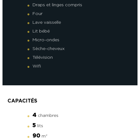
Draps et linges compris
Four
Lave vaisselle
Lit bébé
Micro-ondes
Sèche-cheveux
Télévision
Wifi
CAPACITÉS
4
chambres
5
lits
90
m
2