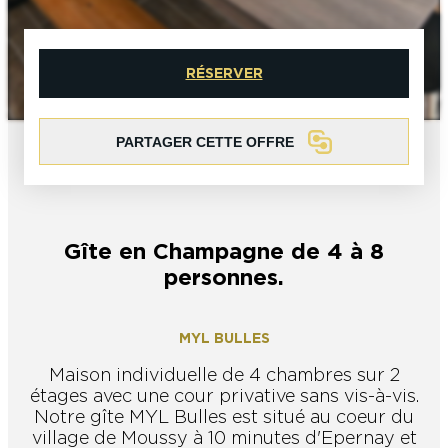
L’OFFICE DE TOURISME EPERNAY EN
#CHAMPAGNE DAY
CHAMPAGNE
ACTIVITÉS POUR LES ENFANTS À
EPERNAY ET AUTOUR D’EPERNAY
RÉSERVER
L’OFFICE DE TOURISME EPERNAY EN
TOURISME & HANDICAP
CHAMPAGNE, LABELLISÉ VIGNOBLES &
QUE FAIRE À EPERNAY EN CHAMPAGNE
DÉCOUVERTES
LE DIMANCHE ?
LES 47 COMMUNES DE L’AGGLO
PARTAGER CETTE OFFRE
D’EPERNAY
CHIC IL PLEUT
ESCAPADES EN CHAMPAGNE
AUTOUR D’EPERNAY
SORTIR
Gîte en Champagne de 4 à 8
VOYAGER AVEC SON CHIEN
JE SUIS...
personnes.
MYL BULLES
En couple
En solo
Épicurien
En famille
En groupe
JE SUIS...
Maison individuelle de 4 chambres sur 2
étages avec une cour privative sans vis-à-vis.
JE SUIS...
Notre gîte MYL Bulles est situé au coeur du
village de Moussy à 10 minutes d'Epernay et
En couple
En solo
Épicurien
En famille
En groupe