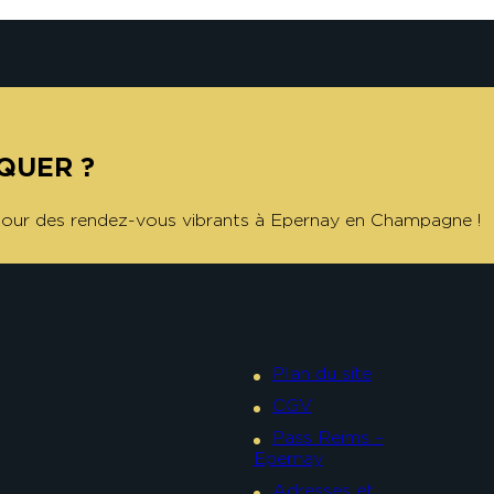
QUER ?
 pour des rendez-vous vibrants à Epernay en Champagne !
Plan du site
CGV
Pass Reims –
Epernay
Adresses et