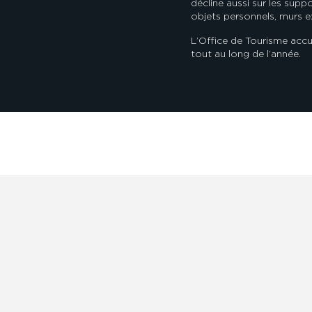
décline aussi sur les supp
objets personnels, murs ex
L’Office de Tourisme accu
tout au long de l’année.