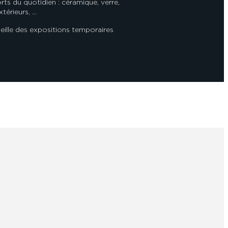
orts du quotidien : céramique, verre,
térieurs, …
eille des expositions temporaires