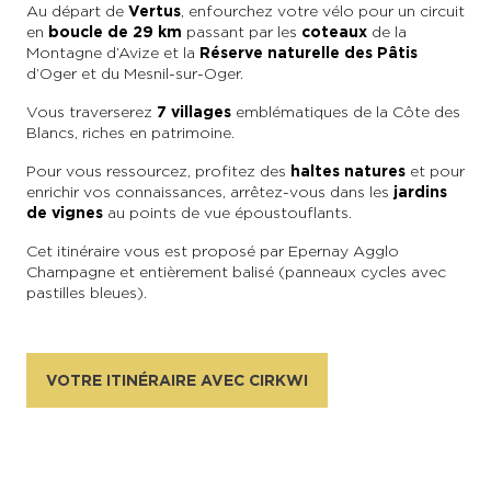
Au départ de
Vertus
, enfourchez votre vélo pour un circuit
en
boucle de 29 km
passant par les
coteaux
de la
En couple
En solo
Épicurien
En famille
En groupe
Montagne d’Avize et la
Réserve naturelle des Pâtis
d’Oger et du Mesnil-sur-Oger.
Vous traverserez
7 villages
emblématiques de la Côte des
Blancs, riches en patrimoine.
Pour vous ressourcez, profitez des
haltes natures
et pour
enrichir vos connaissances, arrêtez-vous dans les
jardins
de vignes
au points de vue époustouflants.
Cet itinéraire vous est proposé par Epernay Agglo
Champagne et entièrement balisé (panneaux cycles avec
pastilles bleues).
VOTRE ITINÉRAIRE AVEC CIRKWI