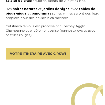
falaise de craie
sculptée, points de vue et églises.
Des
haltes natures
et
jardins de vigne
avec
tables de
pique-nique
et
panoramas
sur les vignes seront des lieux
propices pour des pauses bien méritées.
Cet itinéraire vous est proposé par Epernay Agglo
Champagne et entièrement balisé (panneaux cycles avec
pastilles rouges).
VOTRE ITINÉRAIRE AVEC CIRKWI