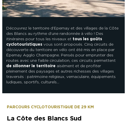
L’OFFICE DE TOURISME EPERNAY EN
#CHAMPAGNE DAY
CHAMPAGNE
ACTIVITÉS POUR LES ENFANTS À
EPERNAY ET AUTOUR D’EPERNAY
L’OFFICE DE TOURISME EPERNAY EN
TOURISME & HANDICAP
CHAMPAGNE, LABELLISÉ VIGNOBLES &
Découvrez le territoire d’Epernay et des villages de la Côte
QUE FAIRE À EPERNAY EN CHAMPAGNE
DÉCOUVERTES
des Blancs au rythme d’une randonnée à vélo ! Des
LE DIMANCHE ?
LES 47 COMMUNES DE L’AGGLO
itinéraires pour tous les niveaux et
tous les goûts
D’EPERNAY
cyclotouristiques
vous sont proposés. Cinq circuits de
CHIC IL PLEUT
découverte du territoire en vélo ont été mis en place par
ESCAPADES EN CHAMPAGNE
Épernay Agglo Champagne. Pensés pour emprunter des
AUTOUR D’EPERNAY
SORTIR
routes avec une faible circulation, ces circuits permettent
de sillonner le territoire
aisément et de profiter
VOYAGER AVEC SON CHIEN
pleinement des paysages et autres richesses des villages
JE SUIS...
traversés : patrimoine religieux, vernaculaire, équipements
ludiques, sportifs, culturels…
En couple
En solo
Épicurien
En famille
En groupe
JE SUIS...
PARCOURS CYCLOTOURISTIQUE DE 29 KM
JE SUIS...
La Côte des Blancs Sud
En couple
En solo
Épicurien
En famille
En groupe