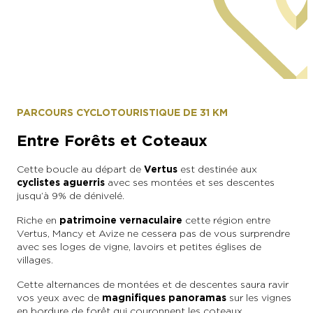
Epernay Agglo Champagne
PARCOURS CYCLOTOURISTIQUE DE 31 KM
Entre Forêts et Coteaux
Cette boucle au départ de
Vertus
est destinée aux
cyclistes aguerris
avec ses montées et ses descentes
jusqu’à 9% de dénivelé.
Riche en
patrimoine vernaculaire
cette région entre
Vertus, Mancy et Avize ne cessera pas de vous surprendre
avec ses loges de vigne, lavoirs et petites églises de
villages.
Cette alternances de montées et de descentes saura ravir
vos yeux avec de
magnifiques panoramas
sur les vignes
en bordure de forêt qui couronnent les coteaux.