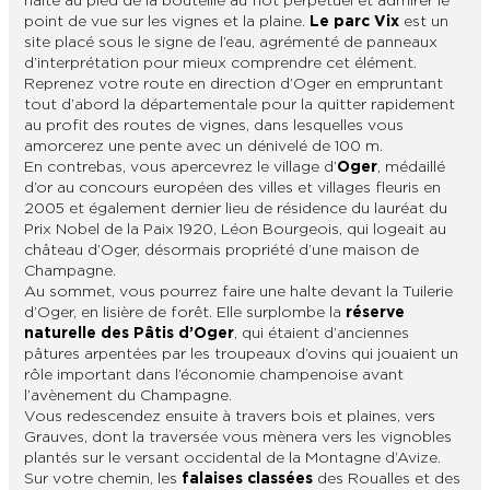
halte au pied de la bouteille au flot perpétuel et admirer le
point de vue sur les vignes et la plaine.
Le parc Vix
est un
site placé sous le signe de l’eau, agrémenté de panneaux
d’interprétation pour mieux comprendre cet élément.
Reprenez votre route en direction d’Oger en empruntant
tout d’abord la départementale pour la quitter rapidement
au profit des routes de vignes, dans lesquelles vous
amorcerez une pente avec un dénivelé de 100 m.
En contrebas, vous apercevrez le village d’
Oger
, médaillé
d’or au concours européen des villes et villages fleuris en
2005 et également dernier lieu de résidence du lauréat du
Prix Nobel de la Paix 1920, Léon Bourgeois, qui logeait au
château d’Oger, désormais propriété d’une maison de
Champagne.
Au sommet, vous pourrez faire une halte devant la Tuilerie
d’Oger, en lisière de forêt. Elle surplombe la
réserve
naturelle des Pâtis d’Oger
, qui étaient d’anciennes
pâtures arpentées par les troupeaux d’ovins qui jouaient un
rôle important dans l’économie champenoise avant
l’avènement du Champagne.
Vous redescendez ensuite à travers bois et plaines, vers
Grauves, dont la traversée vous mènera vers les vignobles
plantés sur le versant occidental de la Montagne d’Avize.
Sur votre chemin, les
falaises classées
des Roualles et des