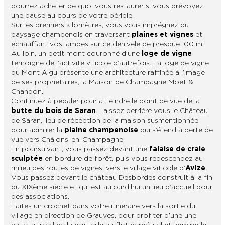
pourrez acheter de quoi vous restaurer si vous prévoyez
une pause au cours de votre périple.
Sur les premiers kilomètres, vous vous imprégnez du
paysage champenois en traversant
plaines et vignes
et
échauffant vos jambes sur ce dénivelé de presque 100 m.
Au loin, un petit mont couronné d’une
loge de vigne
témoigne de l’activité viticole d’autrefois. La loge de vigne
du Mont Aigu présente une architecture raffinée à l’image
de ses propriétaires, la Maison de Champagne Moët &
Chandon.
Continuez à pédaler pour atteindre le point de vue de la
butte du bois de Saran
. Laissez derrière vous le Château
de Saran, lieu de réception de la maison susmentionnée
pour admirer la
plaine champenoise
qui s’étend à perte de
vue vers Châlons-en-Champagne.
En poursuivant, vous passez devant une
falaise de craie
sculptée
en bordure de forêt, puis vous redescendez au
milieu des routes de vignes, vers le village viticole d’
Avize
.
Vous passez devant le château Desbordes construit à la fin
du XIXème siècle et qui est aujourd’hui un lieu d’accueil pour
des associations.
Faites un crochet dans votre itinéraire vers la sortie du
village en direction de Grauves, pour profiter d’une une