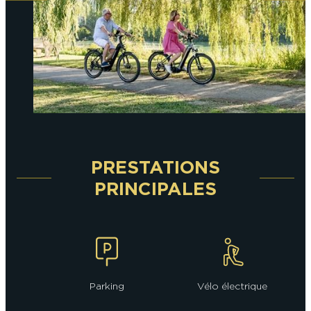
En couple
En solo
Épicurien
En famille
En groupe
PRESTATIONS
PRINCIPALES
Parking
Vélo électrique