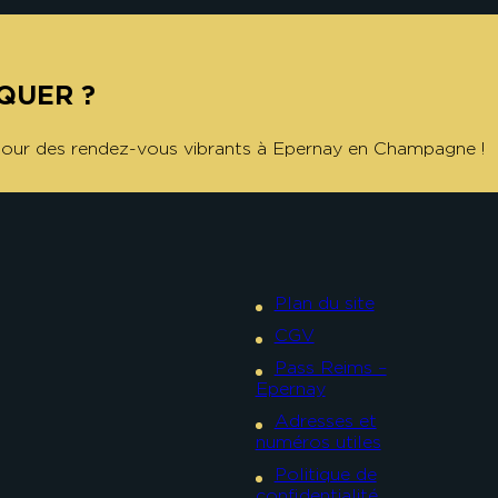
QUER ?
 pour des rendez-vous vibrants à Epernay en Champagne !
Plan du site
CGV
Pass Reims –
Epernay
Adresses et
numéros utiles
Politique de
confidentialité