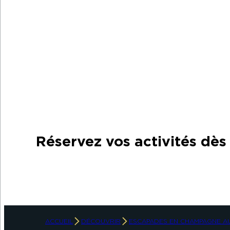
©Cyrille Beudot
Réservez vos activités dè
ACCUEIL
DÉCOUVRIR
ESCAPADES EN CHAMPAGNE A