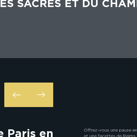
DES SACRES ET DU CHA
 Paris en
Offrez-vous une pause en
et une facettes de Reims, 