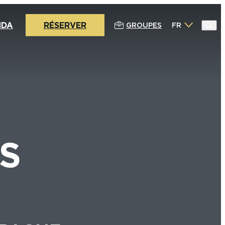
NDA
RÉSERVER
GROUPES
FR
MS