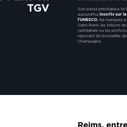
TGV
Son passé prestigieux lui
aujourd’hui
inscrits sur l
l’UNESCO.
Ne manquez pas
Saint-Remi, les trésors du 
cathédrale ou les profon
reposent les bouteilles d
Champagne.
Reims, entr