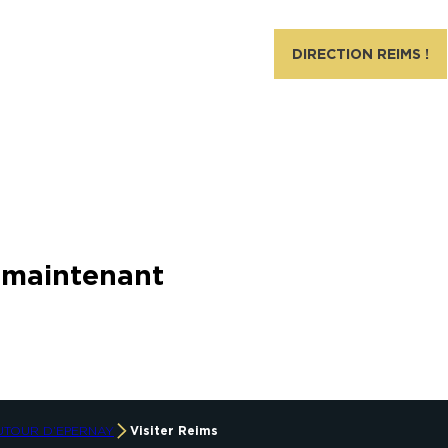
DIRECTION REIMS !
s maintenant
UTOUR D’EPERNAY
Visiter Reims