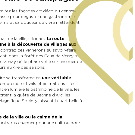
dmirez les façades art déco du centre-
terrasse pour déguster une gastronomie
eims et sa douceur de vivre n’attendent
s de la ville, sillonnez
la route
ne à la découverte de villages aux
encontrez ces vignerons au savoir-faire
nti dans la forêt des Faux de Verzy a
erzenay où le phare veille sur une mer de
rs au gré des saisons.
oire se transforme en
une véritable
mbreux festivals et animations : Les
en lumière le patrimoine de la ville, les
itent la quête de Jeanne d’Arc, les
Magnifique Society laissent la part belle à
 de la ville ou le calme de la
quoi vous charmer pour une nuit ou pour