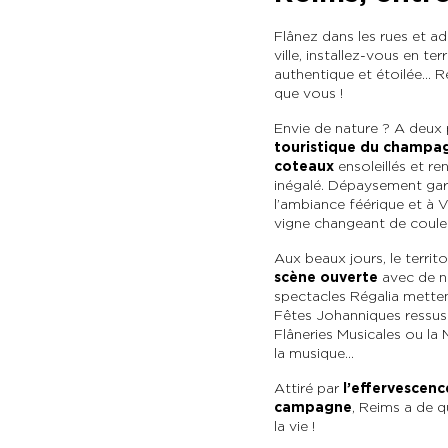
Flânez dans les rues et a
ville, installez-vous en 
authentique et étoilée… R
que vous !
Envie de nature ? A deux pa
touristique du champag
coteaux
ensoleillés et r
inégalé. Dépaysement gara
l’ambiance féérique et à V
vigne changeant de couleu
Aux beaux jours, le territ
scène ouverte
avec de no
spectacles Régalia mettent 
Fêtes Johanniques ressusc
Flâneries Musicales ou la 
la musique…
Attiré par
l’effervescence
campagne
, Reims a de 
la vie !