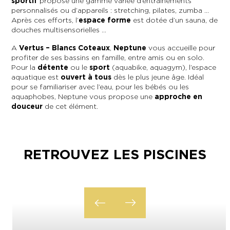
sportif
propose une gamme variée d’entraînements
personnalisés ou d’appareils : stretching, pilates, zumba …
Après ces efforts, l’
espace forme
est dotée d’un sauna, de
En couple
En solo
Épicurien
En famille
En groupe
douches multisensorielles …
A
Vertus – Blancs Coteaux
,
Neptune
vous accueille pour
profiter de ses bassins en famille, entre amis ou en solo.
Pour la
détente
ou le
sport
(aquabike, aquagym), l’espace
aquatique est
ouvert à tous
dès le plus jeune âge. Idéal
pour se familiariser avec l’eau, pour les bébés ou les
aquaphobes, Neptune vous propose une
approche en
douceur
de cet élément.
RETROUVEZ LES PISCINES