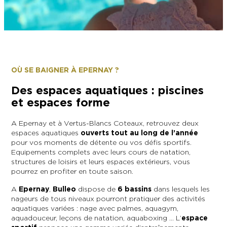
L’OFFICE DE TOURISME EPERNAY EN
#CHAMPAGNE DAY
CHAMPAGNE
ACTIVITÉS POUR LES ENFANTS À
EPERNAY ET AUTOUR D’EPERNAY
L’OFFICE DE TOURISME EPERNAY EN
TOURISME & HANDICAP
CHAMPAGNE, LABELLISÉ VIGNOBLES &
QUE FAIRE À EPERNAY EN CHAMPAGNE
DÉCOUVERTES
LE DIMANCHE ?
LES 47 COMMUNES DE L’AGGLO
OÙ SE BAIGNER À EPERNAY ?
D’EPERNAY
CHIC IL PLEUT
Des espaces aquatiques : piscines
ESCAPADES EN CHAMPAGNE
et espaces forme
AUTOUR D’EPERNAY
SORTIR
A Epernay et à Vertus-Blancs Coteaux, retrouvez deux
VOYAGER AVEC SON CHIEN
espaces aquatiques
ouverts tout au long de l’année
JE SUIS...
pour vos moments de détente ou vos défis sportifs.
Equipements complets avec leurs cours de natation,
structures de loisirs et leurs espaces extérieurs, vous
pourrez en profiter en toute saison.
En couple
En solo
Épicurien
En famille
En groupe
JE SUIS...
A
Epernay
,
Bulleo
dispose de
6 bassins
dans lesquels les
nageurs de tous niveaux pourront pratiquer des activités
JE SUIS...
aquatiques variées : nage avec palmes, aquagym,
aquadouceur, leçons de natation, aquaboxing … L’
espace
En couple
En solo
Épicurien
En famille
En groupe