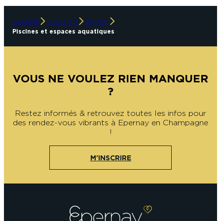
ACCUEIL
PROFITER
SORTIR
Piscines et espaces aquatiques
VOUS NE VOULEZ RIEN MANQUER
?
Restez informés & retrouvez toutes les infos pour
des rendez-vous vibrants à Epernay en Champagne
!
M'INSCRIRE