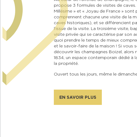
propose 3 formules de visites de caves. 
Millésime » et « Joyau de France » sont p
comprennent chacune une visite de la mai
caves historiques), et se différencient p
l’issue de la visite. La troisième visite, b
visite privée qui se caractérise par son a
quoi prendre le temps de mieux compren
et le savoir-faire de la maison ! Si vous
découvrir les champagnes Boizel, alors r
1834, un espace contemporain dédié à la
la propriété.
Ouvert tous les jours, même le dimanche
EN SAVOIR PLUS