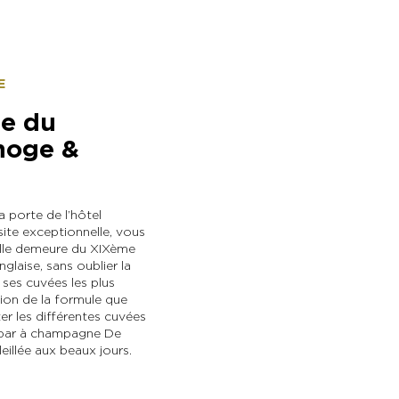
E
re du
noge &
porte de l’hôtel
site exceptionnelle, vous
belle demeure du XIXème
nglaise, sans oublier la
ses cuvées les plus
ction de la formule que
r les différentes cuvées
 bar à champagne De
eillée aux beaux jours.