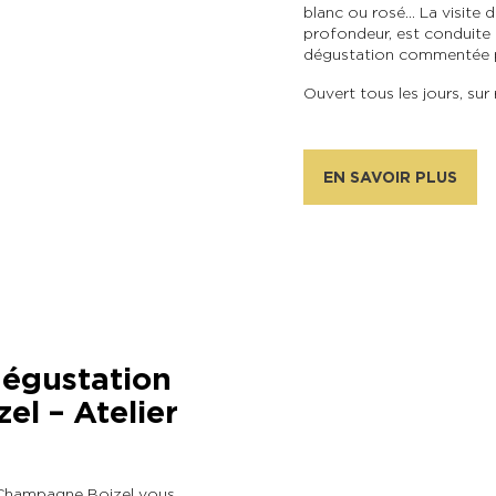
blanc ou rosé… La visite 
profondeur, est conduite p
dégustation commentée pa
Ouvert tous les jours, sur
EN SAVOIR PLUS
dégustation
l – Atelier
 Champagne Boizel vous