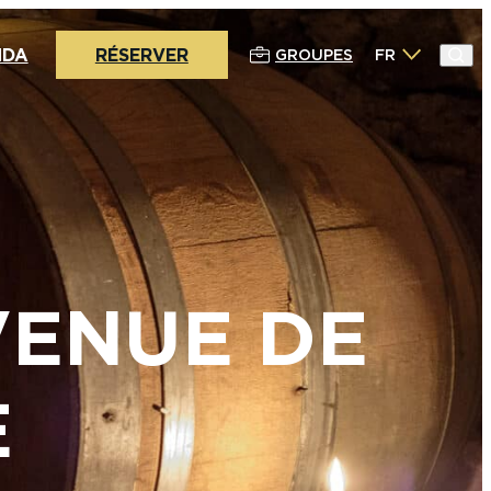
NDA
RÉSERVER
GROUPES
FR
VENUE DE
E