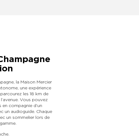
u Champagne
ion
pagne, la Maison Mercier
 autonome, une expérience
 parcourez les 18 km de
e l’avenue. Vous pouvez
ves en compagnie d’un
vec un audioguide. Chaque
vec un sommelier lors de
a gamme.
nche.