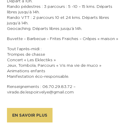
Départ à 10h.
Rando pédestres : 3 parcours : 5 -10 – 15 kms. Départs
libres jusqu’à 14h.
En couple
En solo
Épicurien
En famille
En groupe
Rando VTT : 2 parcours 10 et 24 kms. Départs libres
jusqu’à 14h.
Geocaching. Départs libres jusqu’à 14h.
Buvette – Barbecue – Frites Fraiches – Crêpes « maison »
Tout l’après-midi :
Trompes de chasse
Concert « Les Eklectiks »
Jeux, Tombola, Parcours « Vis ma vie de muco »
Animations enfants
Manifestation éco-responsable.
Renseignements : 06.70.29.83.72 –
virade.de.lespoir.velye@gmail.com
EN SAVOIR PLUS