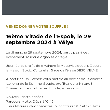
L’OFFICE DE TOURISME EPERNAY EN
#CHAMPAGNE DAY
CHAMPAGNE
ACTIVITÉS POUR LES ENFANTS À
EPERNAY ET AUTOUR D’EPERNAY
L’OFFICE DE TOURISME EPERNAY EN
TOURISME & HANDICAP
CHAMPAGNE, LABELLISÉ VIGNOBLES &
QUE FAIRE À EPERNAY EN CHAMPAGNE
VENEZ DONNER VOTRE SOUFFLE !
DÉCOUVERTES
LE DIMANCHE ?
LES 47 COMMUNES DE L’AGGLO
16ème Virade de l'Espoir, le 29
D’EPERNAY
CHIC IL PLEUT
septembre 2024 à Vélye
ESCAPADES EN CHAMPAGNE
AUTOUR D’EPERNAY
SORTIR
Le dimanche 29 septembre 2024, participez à cet
évènement solidaire organisé à Vélye.
VOYAGER AVEC SON CHIEN
Journée au profit de « Vaincre la Mucoviscidose ». Depuis
JE SUIS...
la Maison Socio Culturelle : 5 rue de l’église 51130 VELYE
A partir de 9h : Venez vous mettre au vert et vous divertir
!Le long de la Somme-Soude, profitez de la Nature !
En couple
En solo
Épicurien
En famille
En groupe
Donnez votre souffle : en famille, entre amis …
JE SUIS...
Nouveau cette année !
JE SUIS...
Parcours Moto. Départ 10h15.
Trails Natures chronométrés : 2 parcours : 8.7 et 19.5 kms.
En couple
En solo
Épicurien
En famille
En groupe