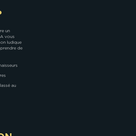
?
vre un
IA vous
çon ludique
apprendre de
naisseurs
res
lassé au