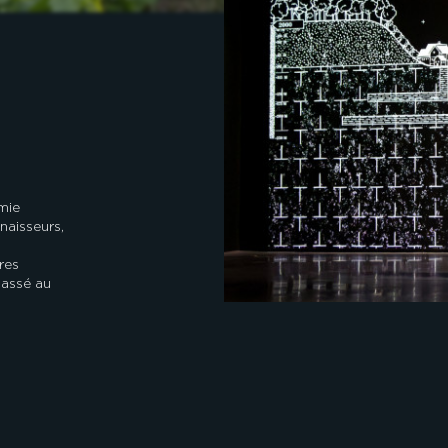
mie
naisseurs,
res
lassé au