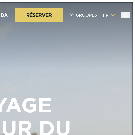
NDA
RÉSERVER
GROUPES
FR
YAGE
ŒUR DU