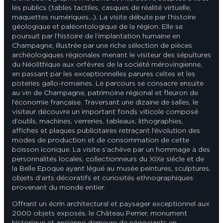
les publics (tables tactiles, casques de réalité virtuelle,
maquettes numériques...). La visite débute par l’histoire
géologique et paléontologique de la région. Elle se
poursuit par l’histoire de l’implantation humaine en
Champagne, illustrée par une riche sélection de pièces
archéologiques régionales menant le visiteur des sépultures
du Néolithique aux orfèvres de la société mérovingienne,
en passant par les exceptionnelles parures celtes et les
poteries gallo-romaines. Le parcours se consacre ensuite
au vin de Champagne, patrimoine régional et fleuron de
l’économie française. Traversant une dizaine de salles, le
visiteur découvre un important fonds viticole composé
d’outils, machines, verreries, tableaux, lithographies,
affiches et plaques publicitaires retraçant l’évolution des
modes de production et de consommation de cette
boisson iconique. La visite s’achève par un hommage à des
personnalités locales, collectionneurs du XIXe siècle et de
la Belle Epoque ayant légué au musée peintures, sculptures,
objets d’arts décoratifs et curiosités ethnographiques
provenant du monde entier.
Offrant un écrin architectural et paysager exceptionnel aux
2000 objets exposés, le Château Perrier, monument
historique et ancienne demeure de négociants en