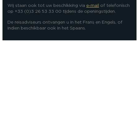
Wij staan ook tot uw beschikking via
e-mail
of telefonisch
op +33 (0)3 26 53 33 00 tijdens de openingstijden.
De reisadviseurs ontvangen u in het Frans en Engels, of
indien beschikbaar ook in het Spaans.