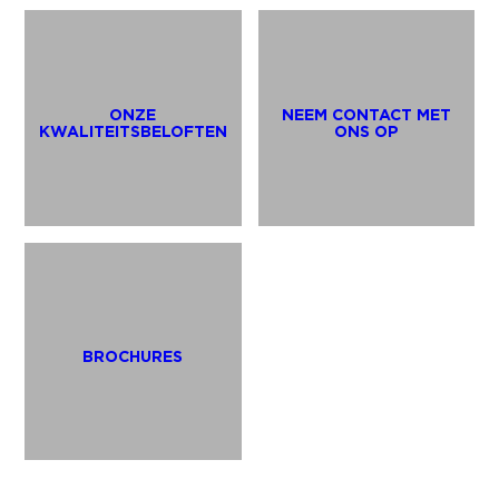
ONZE
NEEM CONTACT MET
KWALITEITSBELOFTEN
ONS OP
BROCHURES