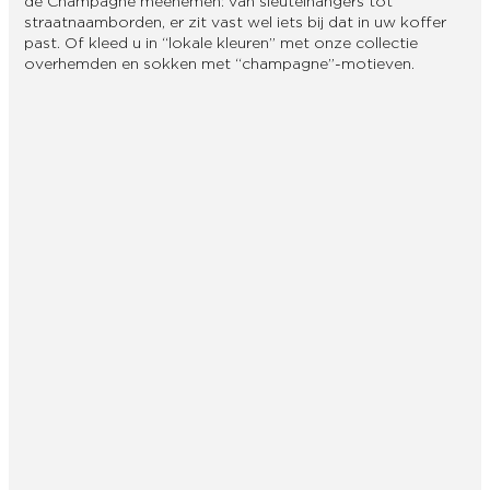
de Champagne meenemen: van sleutelhangers tot
straatnaamborden, er zit vast wel iets bij dat in uw koffer
past. Of kleed u in “lokale kleuren” met onze collectie
overhemden en sokken met “champagne”-motieven.