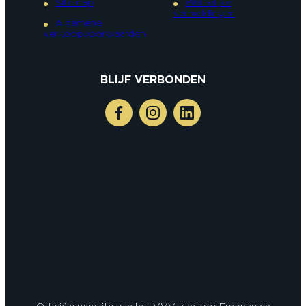
Sitemap
Wettelijke
vermeldingen
Algemene
verkoopvoorwaarden
BLIJF VERBONDEN
Officiële website van het VVV-kantoor Epernay en