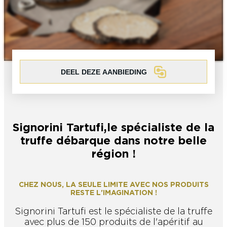
Koppel
Solo
Levensgenieter
Met de familie
In een groep
ACTIVITEITEN ROND DE ONTDEKKING
VAN CHAMPAGNE
Koppel
Solo
Levensgenieter
Met de familie
In een groep
DEEL DEZE AANBIEDING
IK BEN EEN...
Signorini Tartufi,le spécialiste de la
truffe débarque dans notre belle
région !
Koppel
Solo
Levensgenieter
Met de familie
In een groep
CHEZ NOUS, LA SEULE LIMITE AVEC NOS PRODUITS
RESTE L'IMAGINATION !
Signorini Tartufi est le spécialiste de la truffe
avec plus de 150 produits de l'apéritif au