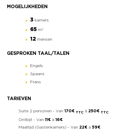
MOGELIJKHEDEN
3
kamers
65
m
2
12
mensen
GESPROKEN TAAL/TALEN
Engels
Spaans
Frans
TARIEVEN
Suite 2 personen - Van
170€
à
250€
TTC
TTC
Ontbijt - Van
11€
à
16€
Maaltijd (Gastenkamers) - Van
22€
à
59€