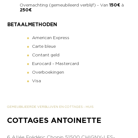
Overnachting (gemeubileerd verblijf) - Van
150€
à
250€
BETAALMETHODEN
American Express
Carte bleue
Contant geld
Eurocard - Mastercard
Overboekingen
Visa
GEMEUBILIEERDE VERBLIJVEN EN COTTAGES
-
HUIS
COTTAGES ANTOINETTE
6 Allée Frédéric Chopin
51500 CHIGNY-LES-