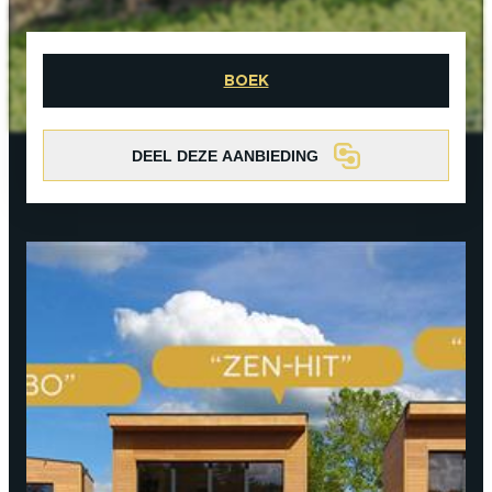
Koppel
Solo
Levensgenieter
Met de familie
In een groep
ACTIVITEITEN ROND DE ONTDEKKING
VAN CHAMPAGNE
BOEK
Koppel
Solo
Levensgenieter
Met de familie
In een groep
DEEL DEZE AANBIEDING
IK BEN EEN...
Koppel
Solo
Levensgenieter
Met de familie
In een groep