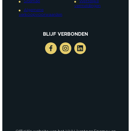
Sitemap
Wettelijke
vermeldingen
Algemene
verkoopvoorwaarden
BLIJF VERBONDEN
Officiële website van het VVV-kantoor Epernay en