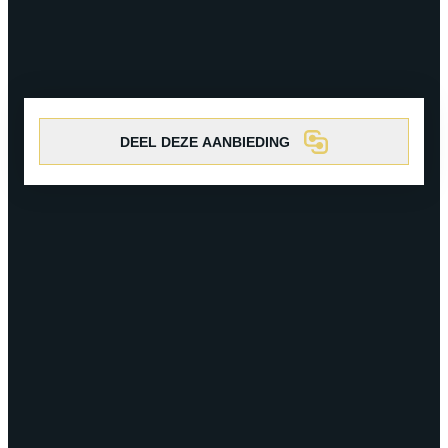
Koppel
Solo
Levensgenieter
Met de familie
In een groep
ACTIVITEITEN ROND DE ONTDEKKING
VAN CHAMPAGNE
Koppel
Solo
Levensgenieter
Met de familie
In een groep
DEEL DEZE AANBIEDING
IK BEN EEN...
Koppel
Solo
Levensgenieter
Met de familie
In een groep