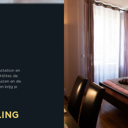
nstation en
'Hôtes de
izen en de
 krijg je
LING