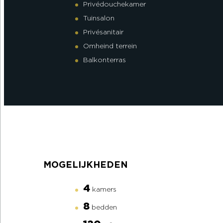
Privédouchekamer
Tuinsalon
Privésanitair
Omheind terrein
Balkonterras
MOGELIJKHEDEN
4
kamers
8
bedden