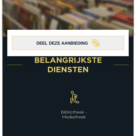
Koppel
Solo
Levensgenieter
Met de familie
In een groep
ACTIVITEITEN ROND DE ONTDEKKING
VAN CHAMPAGNE
Koppel
Solo
Levensgenieter
Met de familie
In een groep
DEEL DEZE AANBIEDING
BELANGRIJKSTE
IK BEN EEN...
DIENSTEN
Koppel
Solo
Levensgenieter
Met de familie
In een groep
Bibliotheek -
Mediatheek