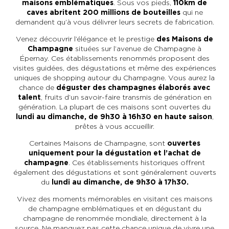
maisons emblématiques
. Sous vos pieds,
110km de
caves abritent 200 millions de bouteilles
qui
ne
demandent qu’à vous délivrer leurs secrets de fabrication.
En couple
En solo
Épicurien
En famille
En groupe
Venez découvrir l’élégance et le prestige
des Maisons de
Champagne
situées sur l’avenue de Champagne à
Épernay. Ces établissements renommés proposent des
visites guidées, des dégustations et même des expériences
uniques de shopping autour du Champagne. Vous aurez la
chance de
déguster des champagnes élaborés avec
talent
, fruits d’un savoir-faire transmis de génération en
génération. La plupart de ces maisons sont ouvertes du
lundi au dimanche, de 9h30 à 16h30 en haute saison
,
prêtes à vous accueillir.
Certaines Maisons de Champagne, sont
ouvertes
uniquement pour la dégustation et l’achat de
champagne
. Ces établissements historiques offrent
également des dégustations et sont généralement ouverts
du
lundi au dimanche, de 9h30 à 17h30.
Vivez des moments mémorables en visitant ces maisons
de champagne emblématiques et en dégustant du
champagne de renommée mondiale, directement à la
source. Ne manquez pas cette chance unique de vivre une