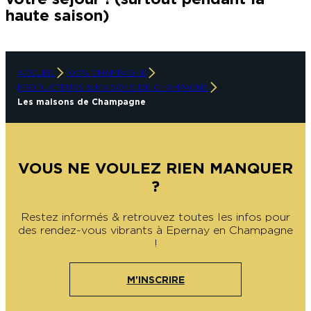
haute saison)
ACCUEIL
100% CHAMPAGNE
PRODUCTEURS & MAISONS DE CHAMPAGNE
Les maisons de Champagne
VOUS NE VOULEZ RIEN MANQUER
?
Restez informés & retrouvez toutes les infos pour
des rendez-vous vibrants à Epernay en Champagne
!
M'INSCRIRE