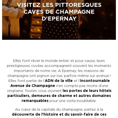
VISITEZ LES PITTORESQUES
L’OFFICE DE TOURISME EPERNAY EN
#CHAMPAGNE DAY
CHAMPAGNE
ACTIVITÉS POUR LES ENFANTS À
CAVES DE CHAMPAGNE
EPERNAY ET AUTOUR D’EPERNAY
D’EPERNAY
L’OFFICE DE TOURISME EPERNAY EN
TOURISME & HANDICAP
CHAMPAGNE, LABELLISÉ VIGNOBLES &
QUE FAIRE À EPERNAY EN CHAMPAGNE
DÉCOUVERTES
LE DIMANCHE ?
LES 47 COMMUNES DE L’AGGLO
D’EPERNAY
CHIC IL PLEUT
ESCAPADES EN CHAMPAGNE
AUTOUR D’EPERNAY
SORTIR
Elles font rêver le monde entier, et pour cause, leurs
VOYAGER AVEC SON CHIEN
prestigieuses cuvées accompagnent souvent les moments
importants de notre vie. A Epernay, les maisons de
JE SUIS...
champagne ont pignon sur rue, parfois même sur avenue !
Elles font partie de l’
ADN de la ville
et l’
incontournable
Avenue de Champagne
n’en compte pas moins d’une
vingtaine. Toutes vous ouvrent
les portes de leurs hôtels
En couple
En solo
Épicurien
En famille
En groupe
JE SUIS...
particuliers, demeures de charme et autres domaines
remarquables
pour une visite inoubliable.
JE SUIS...
Au cœur de la capitale du champagne, partez à la
découverte de l’histoire et du savoir-faire de ces
En couple
En solo
Épicurien
En famille
En groupe