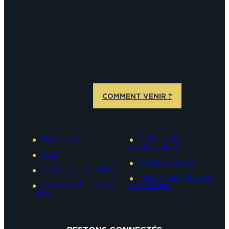
COMMENT VENIR ?
Plan du site
Politique de
confidentialité
CGV
Mentions légales
Pass Reims – Epernay
Epernay, une ville éco-
Adresses et numéros
responsable
utiles