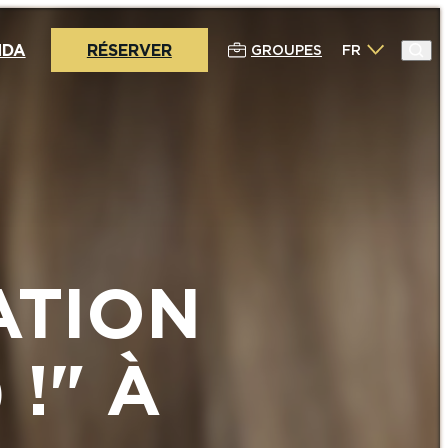
NDA
RÉSERVER
GROUPES
FR
ATION
!" À