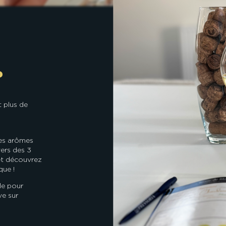
?
 plus de
des arômes
vers des 3
et découvrez
que !
le pour
ve sur