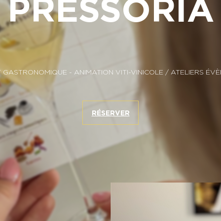
PRESSORIA
T GASTRONOMIQUE
-
ANIMATION VITI-VINICOLE
/ ATELIERS ÉV
RÉSERVER