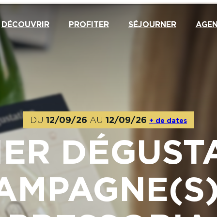
DÉCOUVRIR
PROFITER
SÉJOURNER
AGE
DU
12/09/26
AU
12/09/26
+ de dates
IER DÉGUST
AMPAGNE(S) 