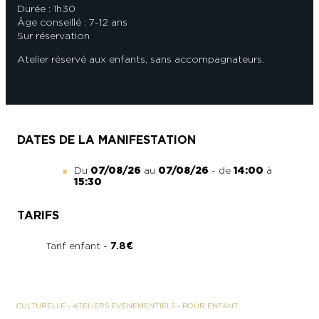
Durée : 1h30
Âge conseillé : 7-12 ans
Sur réservation
Atelier réservé aux enfants, sans accompagnateurs.
DATES DE LA MANIFESTATION
Du
07/08/26
au
07/08/26
- de
14:00
à
15:30
TARIFS
Tarif enfant -
7.8€
CULTURELLE
-
ATELIERS ÉVÈNEMENTIELS
-
POUR ENFANT