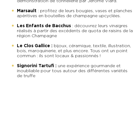
démonstration de tonnellerie par Jérôme Viard.
Marsault
: profitez de leurs bougies, vases et planches
apéritives en bouteilles de champagne upcyclées.
Les Enfants de Bacchus
: découvrez leurs vinaigres
réalisés à partir des excédents de quota de raisins de la
région Champagne
Le Clos Gallice :
bijoux, céramique, textile, illustration,
bois, maroquinerie, et plus encore. Tous ont un point
commun : ils sont locaux & passionnés !
Signorini Tartufi :
u
ne expérience gourmande et
inoubliable pour tous autour des différentes variétés
de truffe