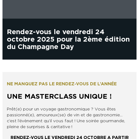
L’OFFICE DE TOURISME EPERNAY EN
#CHAMPAGNE DAY
CHAMPAGNE
ACTIVITÉS POUR LES ENFANTS À
EPERNAY ET AUTOUR D’EPERNAY
L’OFFICE DE TOURISME EPERNAY EN
TOURISME & HANDICAP
CHAMPAGNE, LABELLISÉ VIGNOBLES &
Rendez-vous le vendredi 24
QUE FAIRE À EPERNAY EN CHAMPAGNE
DÉCOUVERTES
LE DIMANCHE ?
octobre 2025 pour la 2ème édition
LES 47 COMMUNES DE L’AGGLO
D’EPERNAY
du Champagne Day
CHIC IL PLEUT
ESCAPADES EN CHAMPAGNE
AUTOUR D’EPERNAY
SORTIR
VOYAGER AVEC SON CHIEN
JE SUIS...
NE MANQUEZ PAS LE RENDEZ-VOUS DE L’ANNÉE
UNE MASTERCLASS UNIQUE !
Prêt(e) pour un voyage gastronomique ? Vous êtes
En couple
En solo
Épicurien
En famille
En groupe
JE SUIS...
passionné(e), amoureux(se) de vin et de gastronomie…
c’est l’évènement qu’il vous faut ! Une soirée gourmande,
JE SUIS...
pleine de surprises & caritative !
RENDEZ-VOUS LE VENDREDI 24 OCTOBRE A PARTIR
En couple
En solo
Épicurien
En famille
En groupe