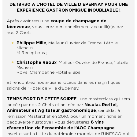
DE 18H30 A L’HOTEL DE VILLE D’EPERNAY POUR UNE
EXPERIENCE GASTRONOMIQUE INOUBLIABLE !
En couple
En solo
Épicurien
En famille
En groupe
Après avoir reçu une
coupe de champagne de
bienvenue
, vous serez personnellement accueilli(e)s par
nos 2 Chefs :
Philippe Mille
, Meilleur Ouvrier de France, 1 étoile
Michelin
M Réceptions ;
Christophe Raoux
, Meilleur Ouvrier de France, 1 étoile
Michelin
Royal Champagne Hôtel & Spa.
Et rencontrez nos artisans locaux dans les magnifiques
salons de l’Hôtel de Ville d’Epernay.
TEMPS FORT DE CETTE SOIREE
: une masterclass qui sera
lancée par nos 2 Chefs et animée par
Nicolas Rieffel,
Animateur et Agitateur gastronomique
, candidat à
l’émission Masterchef en 2010, pour un moment riche en
découverte gustative ! Vous dégusterez
8 vins
d’exception de l’ensemble de l’AOC Champagne
inscrite sur La Liste du patrimoine mondial de l’UNESCO qui