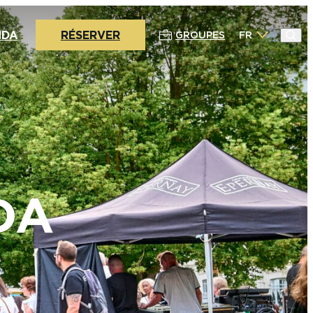
NDA
RÉSERVER
GROUPES
FR
DA