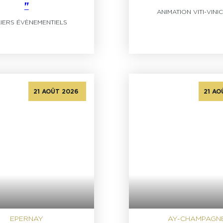
"
ANIMATION VITI-VINI
LIERS ÉVÈNEMENTIELS
21 AOÛT 2026
21 AO
19 SEPT
17 OCTO
EPERNAY
AY-CHAMPAGN