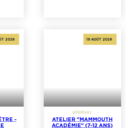
ÛT 2026
19 AOÛT 2026
EPERNAY
TRE -
ATELIER "MAMMOUTH
SE
ACADÉMIE" (7-12 ANS)