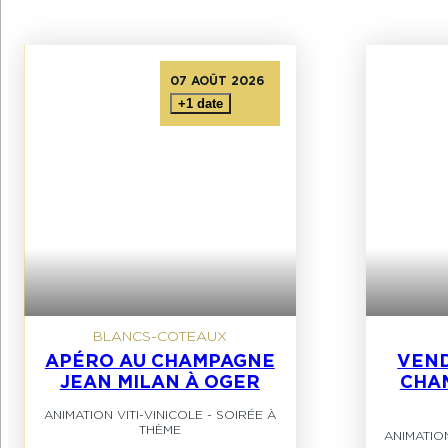
07 AOÛT 2026
04 SEPTEMBRE 2026
+1 date
02 OCTOBRE 2026
BLANCS-COTEAUX
APÉRO AU CHAMPAGNE
VEND
JEAN MILAN À OGER
CHA
ANIMATION VITI-VINICOLE
-
SOIRÉE À
THÈME
ANIMATION