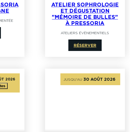
SSORIA
ATELIER SOPHROLOGIE
GNE
ET DÉGUSTATION
"MÉMOIRE DE BULLES"
MENTÉE
À PRESSORIA
ATELIERS ÉVÈNEMENTIELS
RÉSERVER
ÛT 2026
30 AOÛT 2026
JUSQU’AU
tes