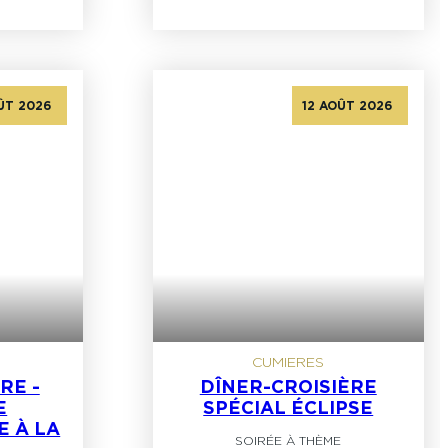
ÛT 2026
12 AOÛT 2026
CUMIERES
RE -
DÎNER-CROISIÈRE
E
SPÉCIAL ÉCLIPSE
E À LA
SOIRÉE À THÈME