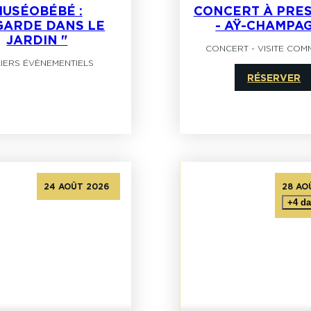
USÉOBÉBÉ :
CONCERT À PRE
GARDE DANS LE
- AŸ-CHAMPA
JARDIN "
CONCERT
-
VISITE COM
LIERS ÉVÈNEMENTIELS
RÉSERVER
24 AOÛT 2026
28 AO
25 SEPTEMBRE 2026
+4 da
30 OCTOBRE 2026
27 NOVEMBRE 2026
18 DÉCEMBRE 2026