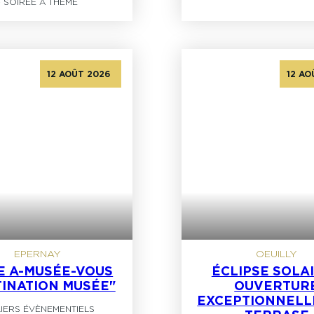
-
SOIRÉE À THÈME
12 AOÛT 2026
12 AO
EPERNAY
OEUILLY
TE A-MUSÉE-VOUS
ÉCLIPSE SOLAI
TINATION MUSÉE"
OUVERTUR
EXCEPTIONNELL
LIERS ÉVÈNEMENTIELS