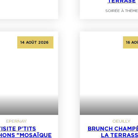
TERRASE
SOIRÉE À THÈME
14 AOÛT 2026
16 AO
EPERNAY
OEUILLY
ISITE P’TITS
BRUNCH CHAMPÊ
HONS "MOSAÏQUE
LA TERRAS