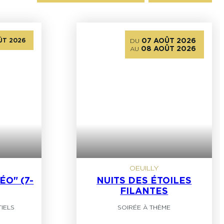
Où ?
Catégorie
ÛT 2026
07 AOÛT 2026
DU
08 AOÛT 2026
AU
OEUILLY
ÉO" (7-
NUITS DES ÉTOILES
FILANTES
IELS
SOIRÉE À THÈME