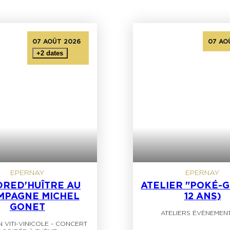
07 AOÛT 2026
07 AO
+2 dates
EPERNAY
EPERNAY
RED'HUÎTRE AU
ATELIER "POKÉ-G
MPAGNE MICHEL
12 ANS)
GONET
ATELIERS ÉVÈNEMENT
 VITI-VINICOLE
-
CONCERT