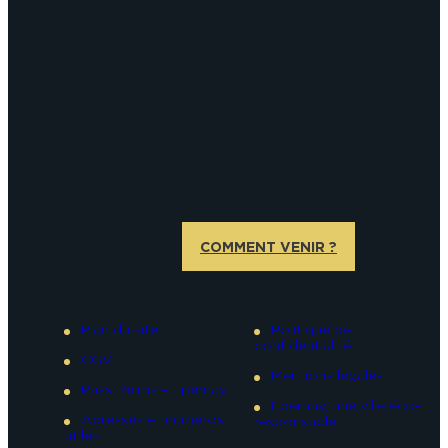
COMMENT VENIR ?
Plan du site
Politique de
confidentialité
CGV
Mentions légales
Pass Reims – Epernay
Epernay, une ville éco-
Adresses et numéros
responsable
utiles