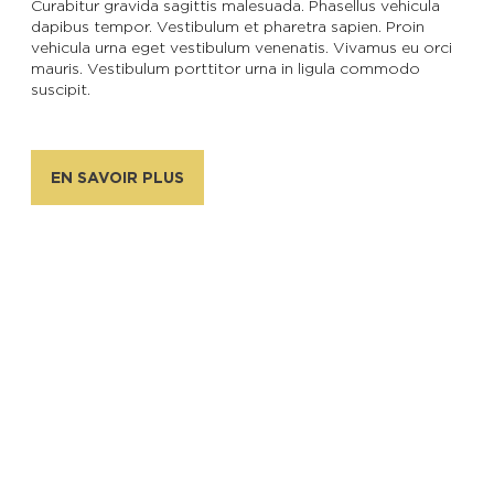
Curabitur gravida sagittis malesuada. Phasellus vehicula
dapibus tempor. Vestibulum et pharetra sapien. Proin
vehicula urna eget vestibulum venenatis. Vivamus eu orci
En couple
En solo
Épicurien
En famille
En groupe
mauris. Vestibulum porttitor urna in ligula commodo
suscipit.
EN SAVOIR PLUS