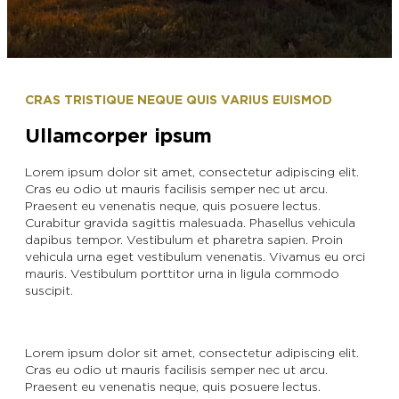
L’OFFICE DE TOURISME EPERNAY EN
#CHAMPAGNE DAY
CHAMPAGNE
ACTIVITÉS POUR LES ENFANTS À
EPERNAY ET AUTOUR D’EPERNAY
L’OFFICE DE TOURISME EPERNAY EN
TOURISME & HANDICAP
CHAMPAGNE, LABELLISÉ VIGNOBLES &
QUE FAIRE À EPERNAY EN CHAMPAGNE
CRAS TRISTIQUE NEQUE QUIS VARIUS EUISMOD
DÉCOUVERTES
LE DIMANCHE ?
LES 47 COMMUNES DE L’AGGLO
D’EPERNAY
Ullamcorper ipsum
CHIC IL PLEUT
ESCAPADES EN CHAMPAGNE
Lorem ipsum dolor sit amet, consectetur adipiscing elit.
AUTOUR D’EPERNAY
SORTIR
Cras eu odio ut mauris facilisis semper nec ut arcu.
Praesent eu venenatis neque, quis posuere lectus.
VOYAGER AVEC SON CHIEN
Curabitur gravida sagittis malesuada. Phasellus vehicula
JE SUIS...
dapibus tempor. Vestibulum et pharetra sapien. Proin
vehicula urna eget vestibulum venenatis. Vivamus eu orci
mauris. Vestibulum porttitor urna in ligula commodo
suscipit.
En couple
En solo
Épicurien
En famille
En groupe
JE SUIS...
Lorem ipsum dolor sit amet, consectetur adipiscing elit.
JE SUIS...
Cras eu odio ut mauris facilisis semper nec ut arcu.
Praesent eu venenatis neque, quis posuere lectus.
En couple
En solo
Épicurien
En famille
En groupe