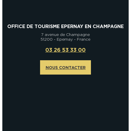
En couple
En solo
Épicurien
En famille
En groupe
OFFICE DE TOURISME EPERNAY EN CHAMPAGNE
7 avenue de Champagne
51200 - Epernay - France
03 26 53 33 00
NOUS CONTACTER