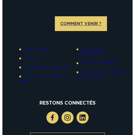
COMMENT VENIR ?
Plan du site
Politique de
confidentialité
CGV
Mentions légales
Pass Reims – Epernay
Epernay, une ville éco-
Adresses et numéros
responsable
utiles
RESTONS CONNECTÉS