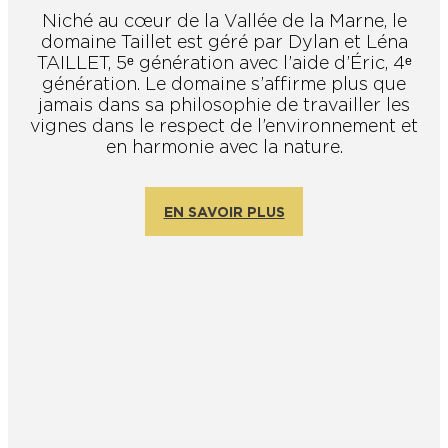
Niché au cœur de la Vallée de la Marne, le
domaine Taillet est géré par Dylan et Léna
En couple
En solo
Épicurien
En famille
En groupe
TAILLET, 5ᵉ génération avec l’aide d’Éric, 4ᵉ
génération. Le domaine s’affirme plus que
jamais dans sa philosophie de travailler les
vignes dans le respect de l’environnement et
en harmonie avec la nature.
EN SAVOIR PLUS