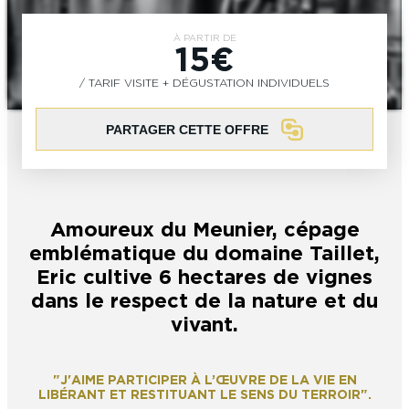
L’OFFICE DE TOURISME EPERNAY EN
#CHAMPAGNE DAY
CHAMPAGNE
ACTIVITÉS POUR LES ENFANTS À
À PARTIR DE
15€
EPERNAY ET AUTOUR D’EPERNAY
L’OFFICE DE TOURISME EPERNAY EN
TOURISME & HANDICAP
/ TARIF VISITE + DÉGUSTATION INDIVIDUELS
CHAMPAGNE, LABELLISÉ VIGNOBLES &
QUE FAIRE À EPERNAY EN CHAMPAGNE
DÉCOUVERTES
LE DIMANCHE ?
LES 47 COMMUNES DE L’AGGLO
PARTAGER CETTE OFFRE
D’EPERNAY
CHIC IL PLEUT
ESCAPADES EN CHAMPAGNE
AUTOUR D’EPERNAY
SORTIR
Amoureux du Meunier, cépage
VOYAGER AVEC SON CHIEN
JE SUIS...
emblématique du domaine Taillet,
Eric cultive 6 hectares de vignes
dans le respect de la nature et du
vivant.
En couple
En solo
Épicurien
En famille
En groupe
JE SUIS...
JE SUIS...
"J'AIME PARTICIPER À L’ŒUVRE DE LA VIE EN
LIBÉRANT ET RESTITUANT LE SENS DU TERROIR".
En couple
En solo
Épicurien
En famille
En groupe