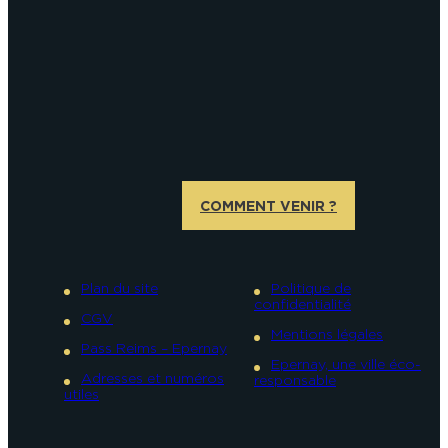
COMMENT VENIR ?
Plan du site
Politique de
confidentialité
CGV
Mentions légales
Pass Reims – Epernay
Epernay, une ville éco-
Adresses et numéros
responsable
utiles