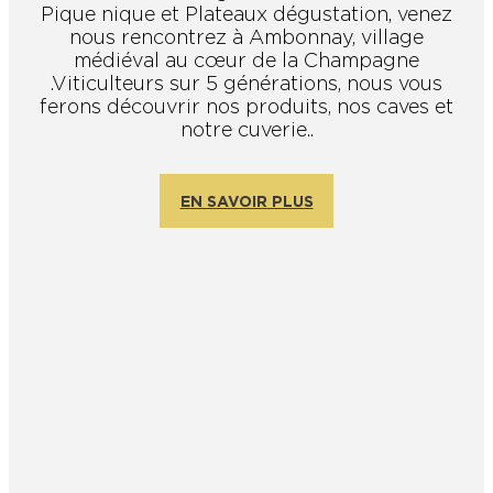
Pique nique et Plateaux dégustation, venez
nous rencontrez à Ambonnay, village
En couple
En solo
Épicurien
En famille
En groupe
médiéval au cœur de la Champagne
.Viticulteurs sur 5 générations, nous vous
ferons découvrir nos produits, nos caves et
notre cuverie..
EN SAVOIR PLUS