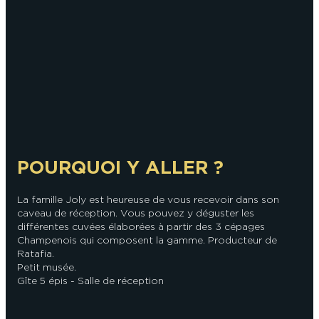
En couple
En solo
Épicurien
En famille
En groupe
POURQUOI Y ALLER ?
La famille Joly est heureuse de vous recevoir dans son
caveau de réception. Vous pouvez y déguster les
différentes cuvées élaborées à partir des 3 cépages
Champenois qui composent la gamme. Producteur de
Ratafia.
Petit musée.
Gîte 5 épis - Salle de réception