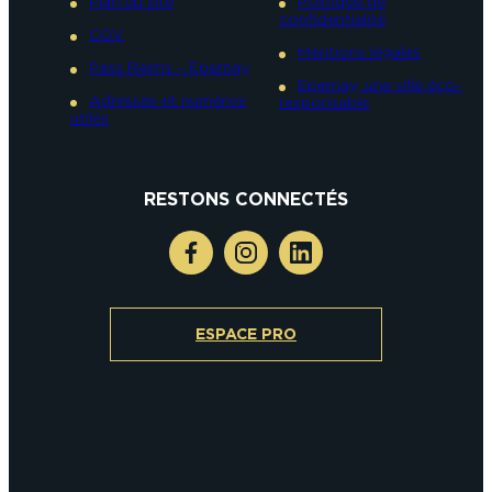
Plan du site
Politique de
confidentialité
CGV
Mentions légales
Pass Reims – Epernay
Epernay, une ville éco-
Adresses et numéros
responsable
utiles
RESTONS CONNECTÉS
ESPACE PRO