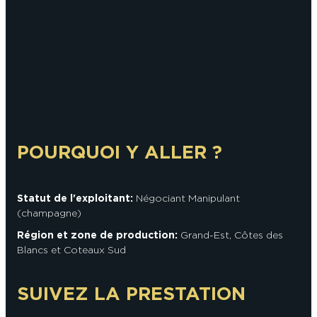
En couple
En solo
Épicurien
En famille
En groupe
POURQUOI Y ALLER ?
Statut de l'exploitant:
Négociant Manipulant
(champagne)
Région et zone de production:
Grand-Est
,
Côtes des
Blancs et Coteaux Sud
SUIVEZ LA PRESTATION