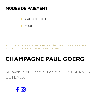
Exact matches only
MODES DE PAIEMENT
Search in title
Carte bancaire
Search in content
Visa
BOUTIQUE OU VENTE EN DIRECT
/
DÉGUSTATION
/
VISITE DE LA
STRUCTURE
-
COOPÉRATIVE
/
NÉGOCIANT
CHAMPAGNE PAUL GOERG
30 avenue du Général Leclerc
51130 BLANCS-
COTEAUX