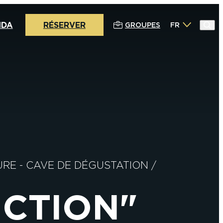
NDA
RÉSERVER
GROUPES
FR
URE
-
CAVE DE DÉGUSTATION
/
CTION"