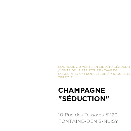
BOUTIQUE OU VENTE EN DIRECT
/
DÉGUSTAT
/
VISITE DE LA STRUCTURE
-
CAVE DE
DÉGUSTATION
/
PRODUCTEUR
/
PRODUITS D
TERROIR
CHAMPAGNE
"SÉDUCTION"
10 Rue des Tessards
51120
FONTAINE-DENIS-NUISY