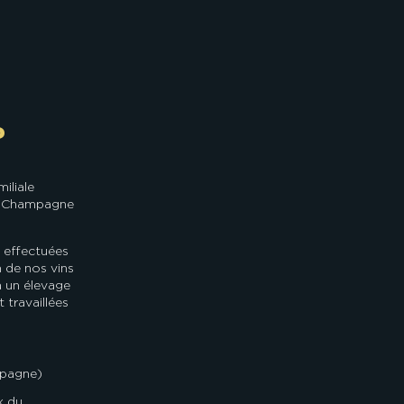
?
iliale
 de Champagne
t effectuées
n de nos vins
 à un élevage
 travaillées
mpagne)
x du