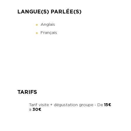
LANGUE(S) PARLÉE(S)
Anglais
Français
TARIFS
Tarif visite + dégustation groupe - De
15€
à
30€