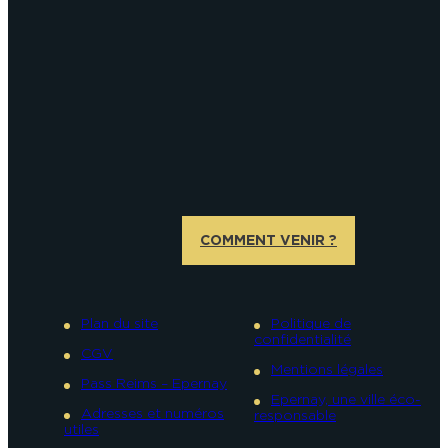
COMMENT VENIR ?
Plan du site
Politique de
confidentialité
CGV
Mentions légales
Pass Reims – Epernay
Epernay, une ville éco-
Adresses et numéros
responsable
utiles