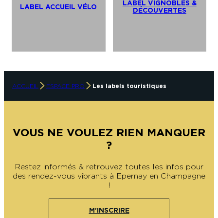
LABEL VIGNOBLES &
LABEL ACCUEIL VÉLO
DÉCOUVERTES
En couple
En solo
Épicurien
En famille
En groupe
ACCUEIL
ESPACE PRO
Les labels touristiques
VOUS NE VOULEZ RIEN MANQUER
?
Restez informés & retrouvez toutes les infos pour
des rendez-vous vibrants à Epernay en Champagne
!
M'INSCRIRE