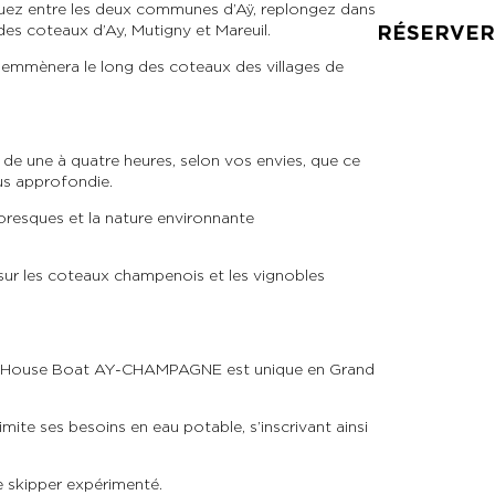
guez entre les deux communes d’Aÿ, replongez dans
, des coteaux d’Ay, Mutigny et Mareuil.
RÉSERVER
s emmènera le long des coteaux des villages de
de une à quatre heures, selon vos envies, que ce
us approfondie.
oresques et la nature environnante
 sur les coteaux champenois et les vignobles
 le House Boat AY-CHAMPAGNE est unique en Grand
mite ses besoins en eau potable, s’inscrivant ainsi
e skipper expérimenté.