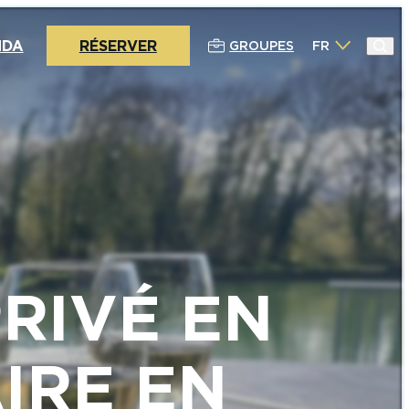
NDA
RÉSERVER
GROUPES
FR
RIVÉ EN
IRE EN