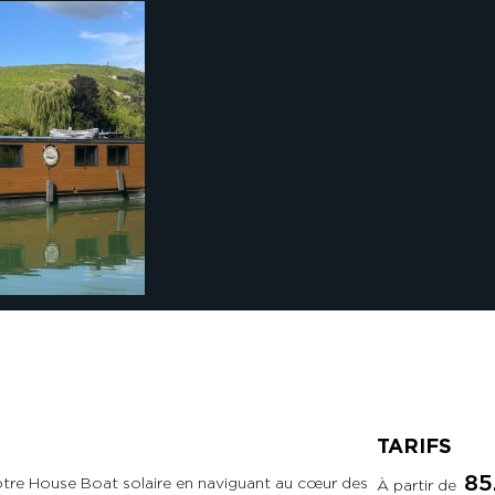
TARIFS
85
otre House Boat solaire en naviguant au cœur des
À partir de