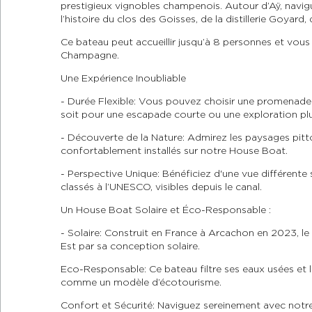
prestigieux vignobles champenois. Autour d’Aÿ, navi
l’histoire du clos des Goisses, de la distillerie Goyard
Ce bateau peut accueillir jusqu’à 8 personnes et vou
Champagne.
Une Expérience Inoubliable
- Durée Flexible: Vous pouvez choisir une promenade 
soit pour une escapade courte ou une exploration pl
- Découverte de la Nature: Admirez les paysages pitt
confortablement installés sur notre House Boat.
- Perspective Unique: Bénéficiez d'une vue différente
classés à l’UNESCO, visibles depuis le canal.
Un House Boat Solaire et Éco-Responsable :
- Solaire: Construit en France à Arcachon en 2023,
Est par sa conception solaire.
Eco-Responsable: Ce bateau filtre ses eaux usées et li
comme un modèle d’écotourisme.
Confort et Sécurité: Naviguez sereinement avec notr