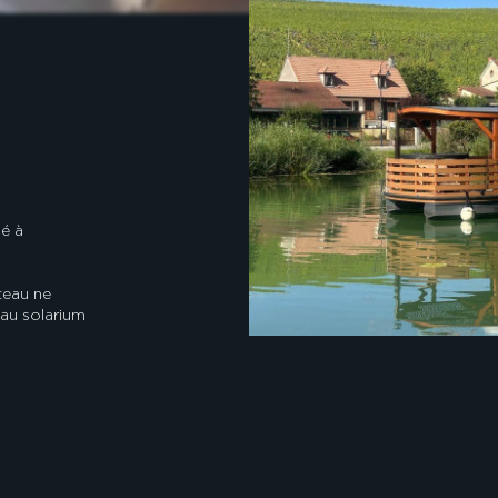
é à
teau ne
au solarium