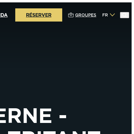
NDA
RÉSERVER
GROUPES
FR
ERNE -