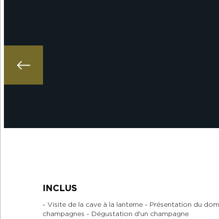
INCLUS
- Visite de la cave à la lanterne - Présentation du dom
champagnes - Dégustation d'un champagne