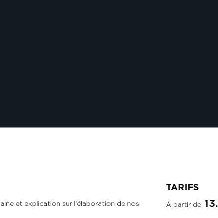
TARIFS
13
aine et explication sur l'élaboration de nos
À partir de