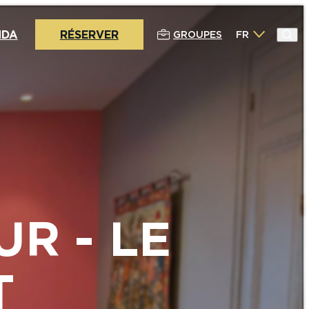
NDA
RÉSERVER
GROUPES
FR
R - LE
T