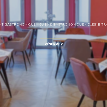
NT GASTRONOMIQUE
-
CUISINE GASTRONOMIQUE
/ CUISINE T
RÉSERVER