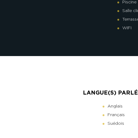
Piscine
Salle cl
Terrass
WIFI
LANGUE(S) PARLÉ
Anglais
Français
Suédois