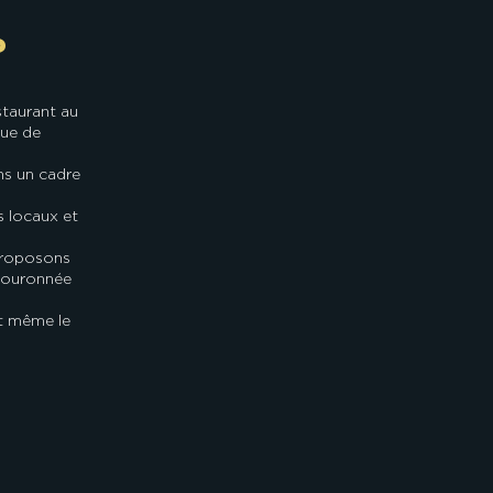
?
taurant au
nue de
s un cadre
s locaux et
proposons
 couronnée
et même le