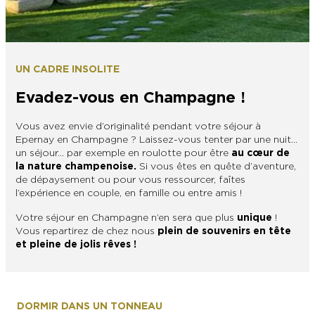
L’OFFICE DE TOURISME EPERNAY EN
#CHAMPAGNE DAY
CHAMPAGNE
ACTIVITÉS POUR LES ENFANTS À
EPERNAY ET AUTOUR D’EPERNAY
L’OFFICE DE TOURISME EPERNAY EN
TOURISME & HANDICAP
CHAMPAGNE, LABELLISÉ VIGNOBLES &
UN CADRE INSOLITE
QUE FAIRE À EPERNAY EN CHAMPAGNE
DÉCOUVERTES
LE DIMANCHE ?
LES 47 COMMUNES DE L’AGGLO
Evadez-vous en Champagne !
D’EPERNAY
CHIC IL PLEUT
Vous avez envie d’originalité pendant votre séjour à
ESCAPADES EN CHAMPAGNE
Epernay en Champagne ? Laissez-vous tenter par une nuit…
AUTOUR D’EPERNAY
SORTIR
un séjour… par exemple en roulotte pour être
au cœur de
la nature champenoise.
Si vous êtes en quête d’aventure,
VOYAGER AVEC SON CHIEN
de dépaysement ou pour vous ressourcer, faîtes
JE SUIS...
l’expérience en couple, en famille ou entre amis !
Votre séjour en Champagne n’en sera que plus
unique
!
Vous repartirez de chez nous
plein de souvenirs en tête
et pleine de jolis rêves !
En couple
En solo
Épicurien
En famille
En groupe
JE SUIS...
JE SUIS...
DORMIR DANS UN TONNEAU
En couple
En solo
Épicurien
En famille
En groupe