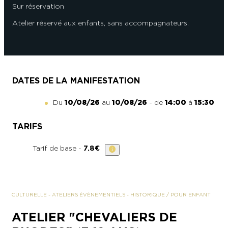
Sur réservation
Atelier réservé aux enfants, sans accompagnateurs.
DATES DE LA MANIFESTATION
Du
10/08/26
au
10/08/26
- de
14:00
à
15:30
TARIFS
Tarif de base -
7.8€
CULTURELLE
-
ATELIERS ÉVÈNEMENTIELS
-
HISTORIQUE
/ POUR ENFANT
ATELIER "CHEVALIERS DE