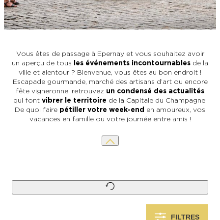
L’OFFICE DE TOURISME EPERNAY EN
#CHAMPAGNE DAY
CHAMPAGNE
ACTIVITÉS POUR LES ENFANTS À
EPERNAY ET AUTOUR D’EPERNAY
L’OFFICE DE TOURISME EPERNAY EN
TOURISME & HANDICAP
CHAMPAGNE, LABELLISÉ VIGNOBLES &
QUE FAIRE À EPERNAY EN CHAMPAGNE
Vous êtes de passage à Epernay et vous souhaitez avoir
DÉCOUVERTES
LE DIMANCHE ?
LES 47 COMMUNES DE L’AGGLO
un aperçu de tous
les événements incontournables
de la
D’EPERNAY
ville et alentour ? Bienvenue, vous êtes au bon endroit !
CHIC IL PLEUT
Escapade gourmande, marché des artisans d’art ou encore
fête vigneronne, retrouvez
un condensé des actualités
ESCAPADES EN CHAMPAGNE
qui font
vibrer le territoire
de la Capitale du Champagne.
AUTOUR D’EPERNAY
SORTIR
De quoi faire
pétiller votre week-end
en amoureux, vos
vacances en famille ou votre journée entre amis !
VOYAGER AVEC SON CHIEN
JE SUIS...
En couple
En solo
Épicurien
En famille
En groupe
JE SUIS...
JE SUIS...
FILTRES
En couple
En solo
Épicurien
En famille
En groupe