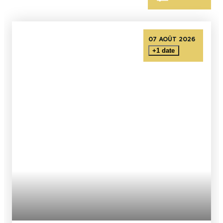
En couple
En solo
Épicurien
En famille
En groupe
07 AOÛT 2026
+1 date