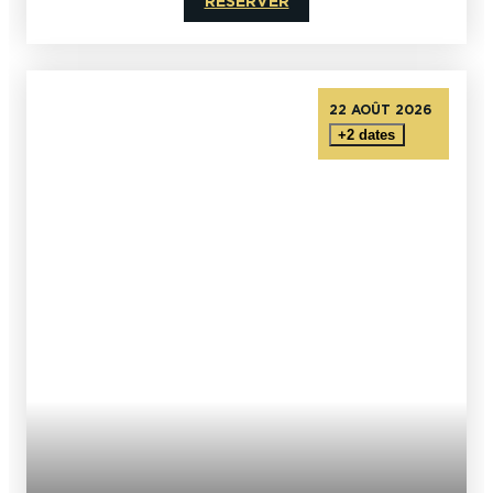
RÉSERVER
22 AOÛT 2026
+2 dates