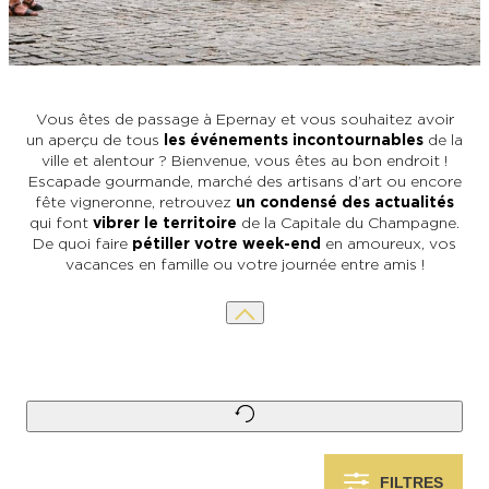
L’OFFICE DE TOURISME EPERNAY EN
#CHAMPAGNE DAY
CHAMPAGNE
ACTIVITÉS POUR LES ENFANTS À
EPERNAY ET AUTOUR D’EPERNAY
L’OFFICE DE TOURISME EPERNAY EN
TOURISME & HANDICAP
CHAMPAGNE, LABELLISÉ VIGNOBLES &
QUE FAIRE À EPERNAY EN CHAMPAGNE
Vous êtes de passage à Epernay et vous souhaitez avoir
DÉCOUVERTES
LE DIMANCHE ?
LES 47 COMMUNES DE L’AGGLO
un aperçu de tous
les événements incontournables
de la
D’EPERNAY
ville et alentour ? Bienvenue, vous êtes au bon endroit !
CHIC IL PLEUT
Escapade gourmande, marché des artisans d’art ou encore
fête vigneronne, retrouvez
un condensé des actualités
ESCAPADES EN CHAMPAGNE
qui font
vibrer le territoire
de la Capitale du Champagne.
AUTOUR D’EPERNAY
SORTIR
De quoi faire
pétiller votre week-end
en amoureux, vos
vacances en famille ou votre journée entre amis !
VOYAGER AVEC SON CHIEN
JE SUIS...
En couple
En solo
Épicurien
En famille
En groupe
JE SUIS...
JE SUIS...
FILTRES
En couple
En solo
Épicurien
En famille
En groupe