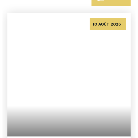
En couple
En solo
Épicurien
En famille
En groupe
10 AOÛT 2026