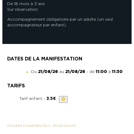
De 18 mois à 3 ans
Sur réservation
Accompagnement obligatoire par un adulte (un seul
accompagnateur par enfant).
DATES DE LA MANIFESTATION
Du
21/08/26
au
21/08/26
- de
11:00
à
11:30
TARIFS
Tarif enfant -
3.5€
ATELIERS ÉVÈNEMENTIELS
-
POUR ENFANT