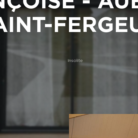
NÇOISE - A
AINT-FERGE
Insolite