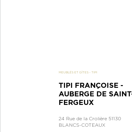
MEUBLÉS ET GÎTES
-
TIPI
TIPI FRANÇOISE -
AUBERGE DE SAINT
FERGEUX
24 Rue de la Crolière
51130
BLANCS-COTEAUX