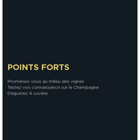
En couple
En solo
Épicurien
En famille
En groupe
POINTS FORTS
Promenez-vous au milieu des vignes
Testez vos connaissance sur le Champagne
Dégustez 4 cuvées